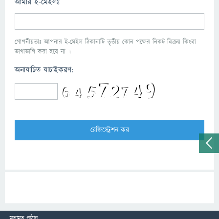
আমার ই-মেইলঃ
গোপনীয়তাঃ আপনার ই-মেইল ঠিকানাটি তৃতীয় কোন পক্ষের নিকট বিক্রয় কিংবা
ভাগাভাগি করা হবে না ।
অনাযাচিত যাচাইকরণ:
মতামত পাঠান