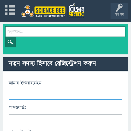
লগ ইন
নতুন সদস্য হিসাবে রেজিস্ট্রেশন করুন
আমার ইউজারনেইম
পাসওয়ার্ডঃ