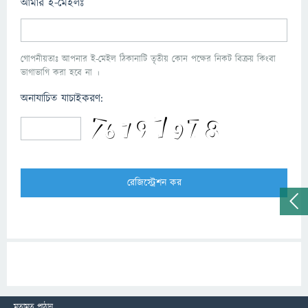
আমার ই-মেইলঃ
গোপনীয়তাঃ আপনার ই-মেইল ঠিকানাটি তৃতীয় কোন পক্ষের নিকট বিক্রয় কিংবা
ভাগাভাগি করা হবে না ।
অনাযাচিত যাচাইকরণ:
মতামত পাঠান