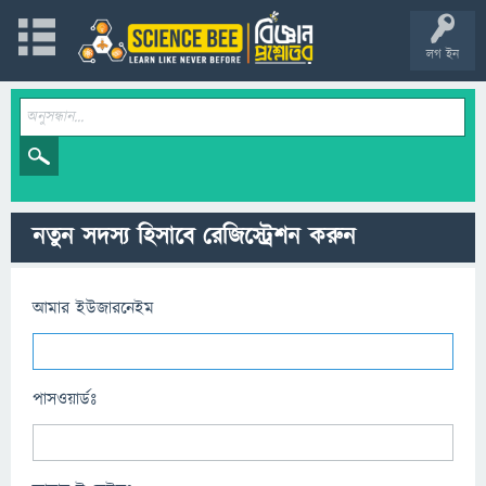
লগ ইন
নতুন সদস্য হিসাবে রেজিস্ট্রেশন করুন
আমার ইউজারনেইম
পাসওয়ার্ডঃ