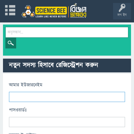
লগ ইন
নতুন সদস্য হিসাবে রেজিস্ট্রেশন করুন
আমার ইউজারনেইম
পাসওয়ার্ডঃ