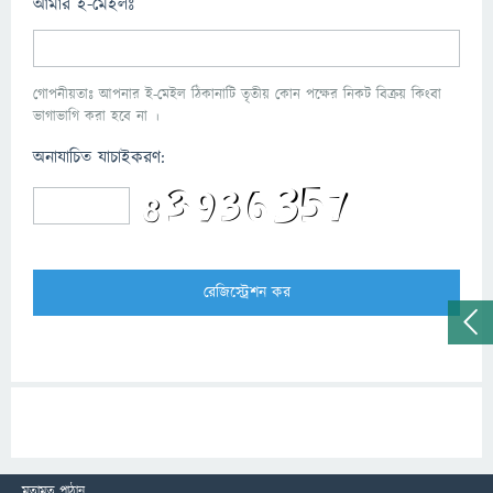
আমার ই-মেইলঃ
গোপনীয়তাঃ আপনার ই-মেইল ঠিকানাটি তৃতীয় কোন পক্ষের নিকট বিক্রয় কিংবা
ভাগাভাগি করা হবে না ।
অনাযাচিত যাচাইকরণ:
মতামত পাঠান