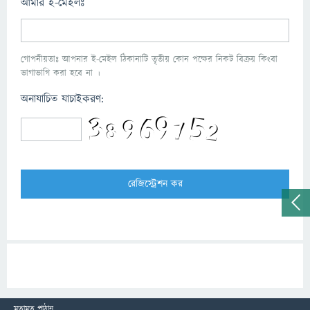
আমার ই-মেইলঃ
গোপনীয়তাঃ আপনার ই-মেইল ঠিকানাটি তৃতীয় কোন পক্ষের নিকট বিক্রয় কিংবা
ভাগাভাগি করা হবে না ।
অনাযাচিত যাচাইকরণ:
মতামত পাঠান