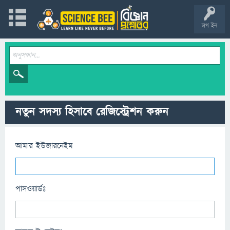
লগ ইন
নতুন সদস্য হিসাবে রেজিস্ট্রেশন করুন
আমার ইউজারনেইম
পাসওয়ার্ডঃ