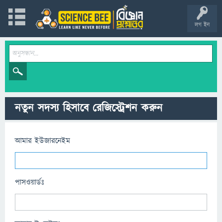
লগ ইন
নতুন সদস্য হিসাবে রেজিস্ট্রেশন করুন
আমার ইউজারনেইম
পাসওয়ার্ডঃ