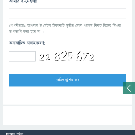
আমার ই-মেইলঃ
গোপনীয়তাঃ আপনার ই-মেইল ঠিকানাটি তৃতীয় কোন পক্ষের নিকট বিক্রয় কিংবা
ভাগাভাগি করা হবে না ।
অনাযাচিত যাচাইকরণ:
মতামত পাঠান