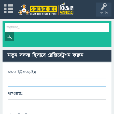
লগ ইন
নতুন সদস্য হিসাবে রেজিস্ট্রেশন করুন
আমার ইউজারনেইম
পাসওয়ার্ডঃ