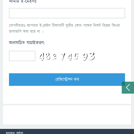
আমার ই-মেইলঃ
গোপনীয়তাঃ আপনার ই-মেইল ঠিকানাটি তৃতীয় কোন পক্ষের নিকট বিক্রয় কিংবা
ভাগাভাগি করা হবে না ।
অনাযাচিত যাচাইকরণ:
মতামত পাঠান