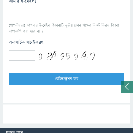
আমার ই-মেইলঃ
গোপনীয়তাঃ আপনার ই-মেইল ঠিকানাটি তৃতীয় কোন পক্ষের নিকট বিক্রয় কিংবা
ভাগাভাগি করা হবে না ।
অনাযাচিত যাচাইকরণ:
মতামত পাঠান