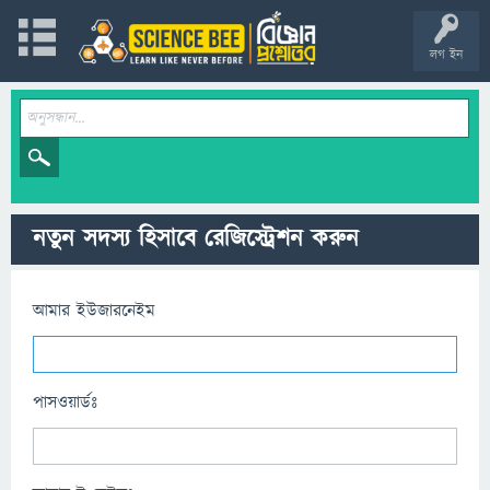
লগ ইন
নতুন সদস্য হিসাবে রেজিস্ট্রেশন করুন
আমার ইউজারনেইম
পাসওয়ার্ডঃ