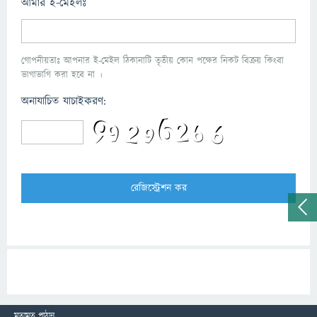
আমার ই-মেইলঃ
গোপনীয়তাঃ আপনার ই-মেইল ঠিকানাটি তৃতীয় কোন পক্ষের নিকট বিক্রয় কিংবা
ভাগাভাগি করা হবে না ।
অনাযাচিত যাচাইকরণ:
মতামত পাঠান