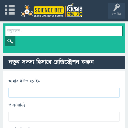
লগ ইন
নতুন সদস্য হিসাবে রেজিস্ট্রেশন করুন
আমার ইউজারনেইম
পাসওয়ার্ডঃ