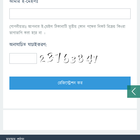
আমার ই-মেইলঃ
গোপনীয়তাঃ আপনার ই-মেইল ঠিকানাটি তৃতীয় কোন পক্ষের নিকট বিক্রয় কিংবা
ভাগাভাগি করা হবে না ।
অনাযাচিত যাচাইকরণ:
মতামত পাঠান