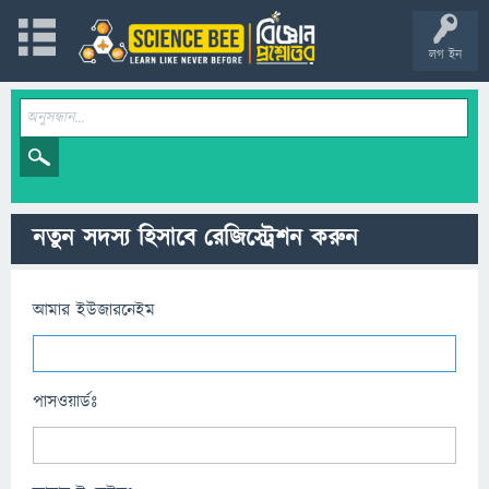
লগ ইন
নতুন সদস্য হিসাবে রেজিস্ট্রেশন করুন
আমার ইউজারনেইম
পাসওয়ার্ডঃ