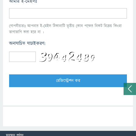
আমার ই-মেইলঃ
গোপনীয়তাঃ আপনার ই-মেইল ঠিকানাটি তৃতীয় কোন পক্ষের নিকট বিক্রয় কিংবা
ভাগাভাগি করা হবে না ।
অনাযাচিত যাচাইকরণ:
মতামত পাঠান