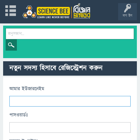
লগ ইন
নতুন সদস্য হিসাবে রেজিস্ট্রেশন করুন
আমার ইউজারনেইম
পাসওয়ার্ডঃ