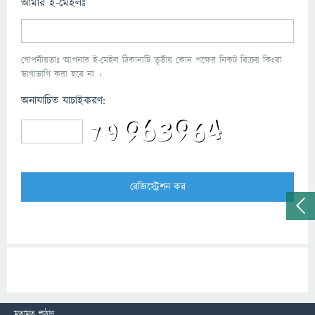
আমার ই-মেইলঃ
গোপনীয়তাঃ আপনার ই-মেইল ঠিকানাটি তৃতীয় কোন পক্ষের নিকট বিক্রয় কিংবা
ভাগাভাগি করা হবে না ।
অনাযাচিত যাচাইকরণ:
মতামত পাঠান