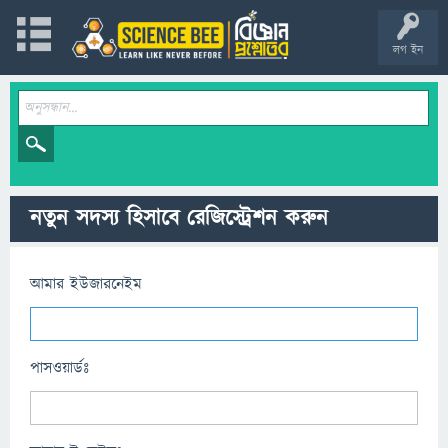
লগ ইন
নতুন সদস্য হিসাবে রেজিস্ট্রেশন করুন
আমার ইউজারনেইম
পাসওয়ার্ডঃ