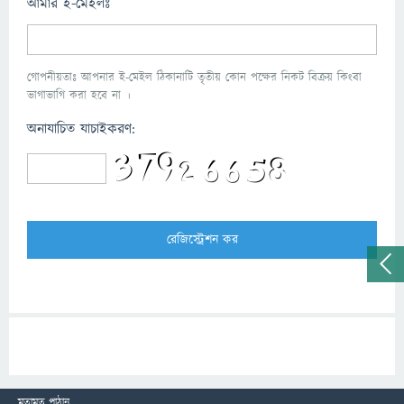
আমার ই-মেইলঃ
গোপনীয়তাঃ আপনার ই-মেইল ঠিকানাটি তৃতীয় কোন পক্ষের নিকট বিক্রয় কিংবা
ভাগাভাগি করা হবে না ।
অনাযাচিত যাচাইকরণ:
মতামত পাঠান