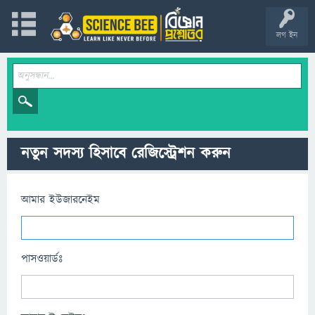
লগ ইন
নতুন সদস্য হিসাবে রেজিস্ট্রেশন করুন
আমার ইউজারনেইম
পাসওয়ার্ডঃ