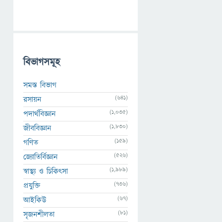
বিভাগসমূহ
সমস্ত বিভাগ
(641)
রসায়ন
(1,035)
পদার্থবিজ্ঞান
(1,830)
জীববিজ্ঞান
(159)
গণিত
(526)
জ্যোতির্বিজ্ঞান
(1,989)
স্বাস্থ্য ও চিকিৎসা
(736)
প্রযুক্তি
(67)
আইকিউ
(81)
সৃজনশীলতা