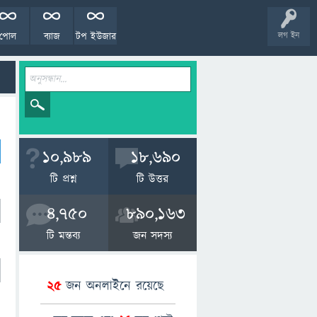
পোল
ব্যাজ
টপ ইউজার
লগ ইন
10,989
18,690
টি প্রশ্ন
টি উত্তর
4,750
890,163
টি মন্তব্য
জন সদস্য
25
জন অনলাইনে রয়েছে