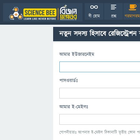
বী হোম
প্রশ্ন
গরমাগরম
নতুন সদস্য হিসাবে রেজিস্ট্রেশন
আমার ইউজারনেইম
পাসওয়ার্ডঃ
আমার ই-মেইলঃ
গোপনীয়তাঃ আপনার ই-মেইল ঠিকানাটি তৃতীয় কোন পক্ষ