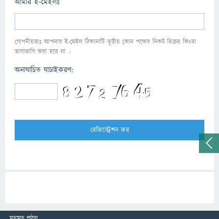
আমার ই-মেইলঃ
গোপনীয়তাঃ আপনার ই-মেইল ঠিকানাটি তৃতীয় কোন পক্ষের নিকট বিক্রয় কিংবা
ভাগাভাগি করা হবে না ।
অনাযাচিত যাচাইকরণ:
মতামত পাঠান