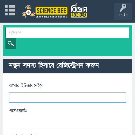
লগ ইন
নতুন সদস্য হিসাবে রেজিস্ট্রেশন করুন
আমার ইউজারনেইম
পাসওয়ার্ডঃ