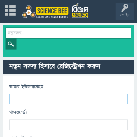
লগ ইন
নতুন সদস্য হিসাবে রেজিস্ট্রেশন করুন
আমার ইউজারনেইম
পাসওয়ার্ডঃ