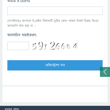
আমার ই-মেইলঃ
গোপনীয়তাঃ আপনার ই-মেইল ঠিকানাটি তৃতীয় কোন পক্ষের নিকট বিক্রয় কিংবা
ভাগাভাগি করা হবে না ।
অনাযাচিত যাচাইকরণ:
মতামত পাঠান