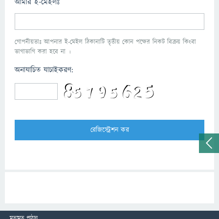
আমার ই-মেইলঃ
গোপনীয়তাঃ আপনার ই-মেইল ঠিকানাটি তৃতীয় কোন পক্ষের নিকট বিক্রয় কিংবা
ভাগাভাগি করা হবে না ।
অনাযাচিত যাচাইকরণ:
মতামত পাঠান