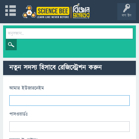
লগ ইন
নতুন সদস্য হিসাবে রেজিস্ট্রেশন করুন
আমার ইউজারনেইম
পাসওয়ার্ডঃ