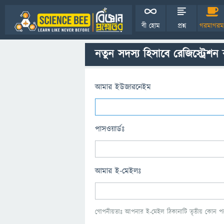
বী হোম
প্রশ্ন
গরমাগরম
নতুন সদস্য হিসাবে রেজিস্ট্রেশন
আমার ইউজারনেইম
পাসওয়ার্ডঃ
আমার ই-মেইলঃ
গোপনীয়তাঃ আপনার ই-মেইল ঠিকানাটি তৃতীয় কোন পক্ষ