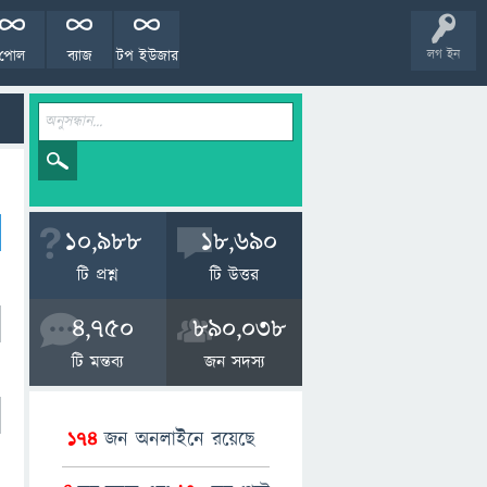
পোল
ব্যাজ
টপ ইউজার
লগ ইন
10,988
18,690
টি প্রশ্ন
টি উত্তর
4,750
890,038
টি মন্তব্য
জন সদস্য
174
জন অনলাইনে রয়েছে