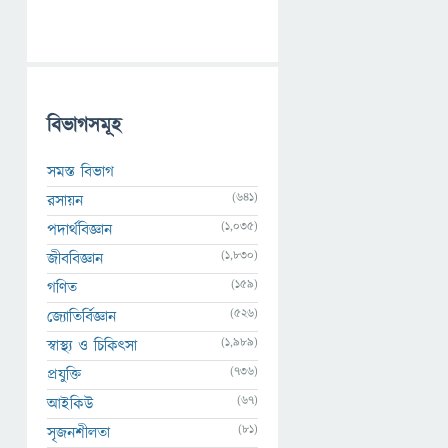
বিভাগসমূহ
সমস্ত বিভাগ
(641)
রসায়ন
(1,035)
পদার্থবিজ্ঞান
(1,830)
জীববিজ্ঞান
(159)
গণিত
(526)
জ্যোতির্বিজ্ঞান
(1,989)
স্বাস্থ্য ও চিকিৎসা
(736)
প্রযুক্তি
(67)
আইকিউ
(81)
সৃজনশীলতা