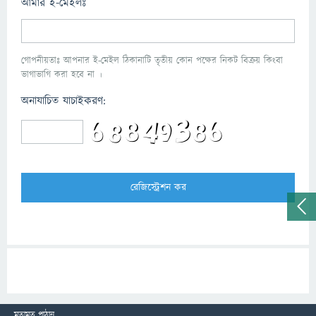
আমার ই-মেইলঃ
গোপনীয়তাঃ আপনার ই-মেইল ঠিকানাটি তৃতীয় কোন পক্ষের নিকট বিক্রয় কিংবা
ভাগাভাগি করা হবে না ।
অনাযাচিত যাচাইকরণ:
মতামত পাঠান