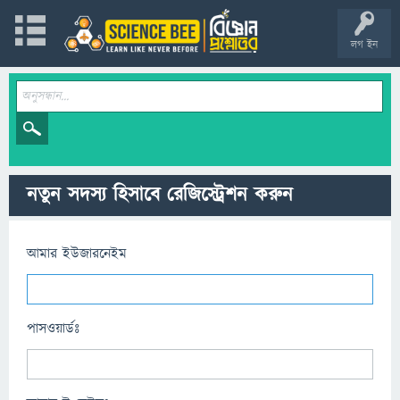
লগ ইন
নতুন সদস্য হিসাবে রেজিস্ট্রেশন করুন
আমার ইউজারনেইম
পাসওয়ার্ডঃ