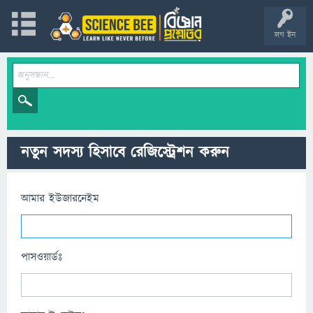
লগ ইন
নতুন সদস্য হিসাবে রেজিস্ট্রেশন করুন
আমার ইউজারনেইম
পাসওয়ার্ডঃ