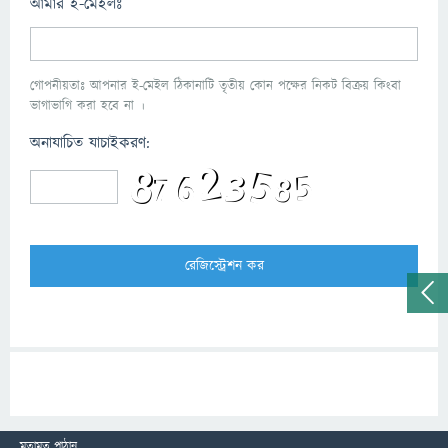
আমার ই-মেইলঃ
গোপনীয়তাঃ আপনার ই-মেইল ঠিকানাটি তৃতীয় কোন পক্ষের নিকট বিক্রয় কিংবা
ভাগাভাগি করা হবে না ।
অনাযাচিত যাচাইকরণ:
মতামত পাঠান