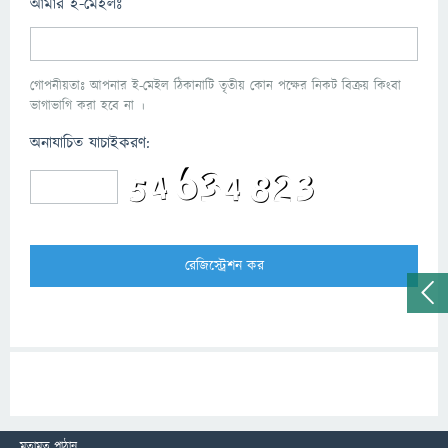
আমার ই-মেইলঃ
গোপনীয়তাঃ আপনার ই-মেইল ঠিকানাটি তৃতীয় কোন পক্ষের নিকট বিক্রয় কিংবা
ভাগাভাগি করা হবে না ।
অনাযাচিত যাচাইকরণ:
মতামত পাঠান