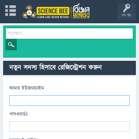
লগ ইন
নতুন সদস্য হিসাবে রেজিস্ট্রেশন করুন
আমার ইউজারনেইম
পাসওয়ার্ডঃ