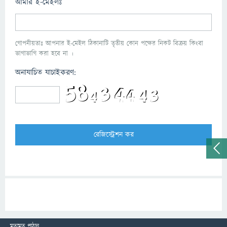
আমার ই-মেইলঃ
গোপনীয়তাঃ আপনার ই-মেইল ঠিকানাটি তৃতীয় কোন পক্ষের নিকট বিক্রয় কিংবা
ভাগাভাগি করা হবে না ।
অনাযাচিত যাচাইকরণ:
মতামত পাঠান