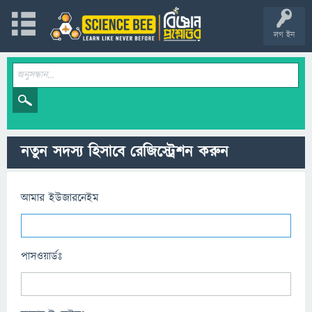
লগ ইন
নতুন সদস্য হিসাবে রেজিস্ট্রেশন করুন
আমার ইউজারনেইম
পাসওয়ার্ডঃ