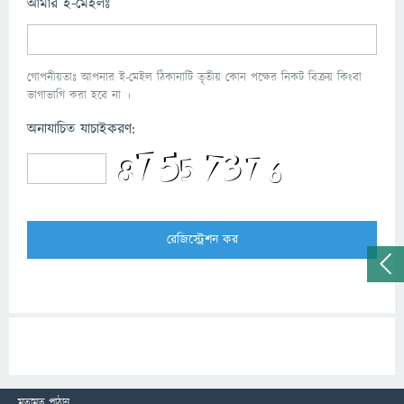
আমার ই-মেইলঃ
গোপনীয়তাঃ আপনার ই-মেইল ঠিকানাটি তৃতীয় কোন পক্ষের নিকট বিক্রয় কিংবা
ভাগাভাগি করা হবে না ।
অনাযাচিত যাচাইকরণ:
মতামত পাঠান