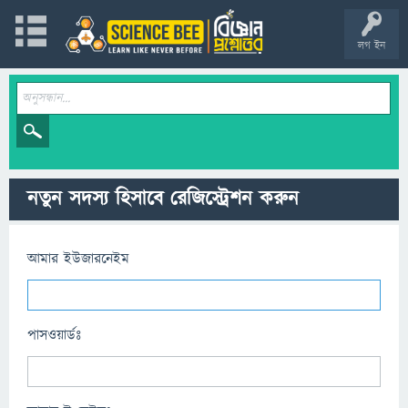
লগ ইন
নতুন সদস্য হিসাবে রেজিস্ট্রেশন করুন
আমার ইউজারনেইম
পাসওয়ার্ডঃ