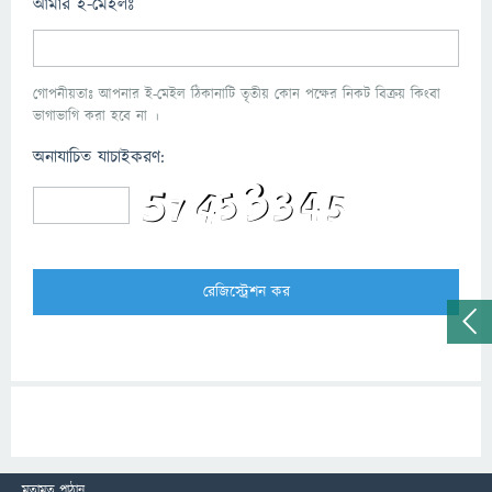
আমার ই-মেইলঃ
গোপনীয়তাঃ আপনার ই-মেইল ঠিকানাটি তৃতীয় কোন পক্ষের নিকট বিক্রয় কিংবা
ভাগাভাগি করা হবে না ।
অনাযাচিত যাচাইকরণ:
মতামত পাঠান