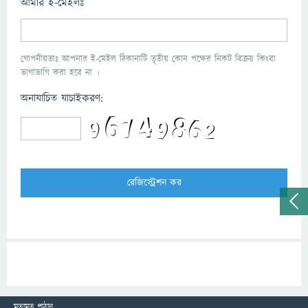
আমার ই-মেইলঃ
গোপনীয়তাঃ আপনার ই-মেইল ঠিকানাটি তৃতীয় কোন পক্ষের নিকট বিক্রয় কিংবা
ভাগাভাগি করা হবে না ।
অনাযাচিত যাচাইকরণ:
মতামত পাঠান