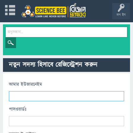
লগ ইন
নতুন সদস্য হিসাবে রেজিস্ট্রেশন করুন
আমার ইউজারনেইম
পাসওয়ার্ডঃ