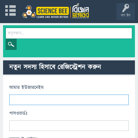
লগ ইন
নতুন সদস্য হিসাবে রেজিস্ট্রেশন করুন
আমার ইউজারনেইম
পাসওয়ার্ডঃ