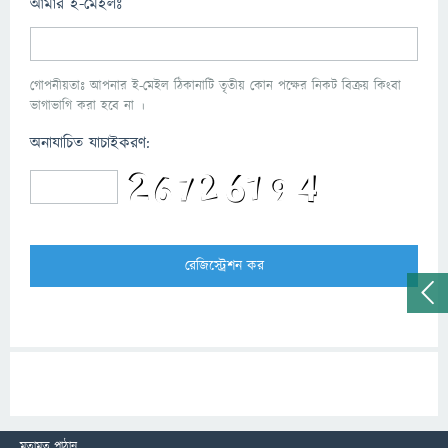
আমার ই-মেইলঃ
গোপনীয়তাঃ আপনার ই-মেইল ঠিকানাটি তৃতীয় কোন পক্ষের নিকট বিক্রয় কিংবা
ভাগাভাগি করা হবে না ।
অনাযাচিত যাচাইকরণ:
মতামত পাঠান