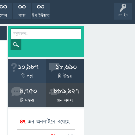
পোল
ব্যাজ
টপ ইউজার
লগ ইন
10,987
18,690
টি প্রশ্ন
টি উত্তর
4,750
889,927
টি মন্তব্য
জন সদস্য
47
জন অনলাইনে রয়েছে