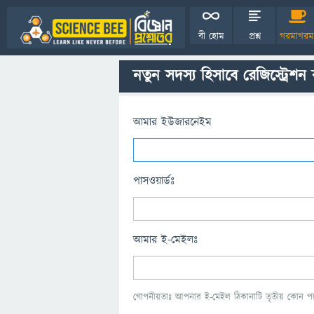
বী হোম
প্রশ্ন
গরমাগরম
নতুন সদস্য হিসাবে রেজিস্ট্রেশন
আমার ইউজারনেইম
পাসওয়ার্ডঃ
আমার ই-মেইলঃ
গোপনীয়তাঃ আপনার ই-মেইল ঠিকানাটি তৃতীয় কোন পক্ষ