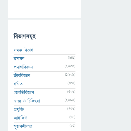
বিভাগসমূহ
সমস্ত বিভাগ
(641)
রসায়ন
(1,035)
পদার্থবিজ্ঞান
(1,829)
জীববিজ্ঞান
(159)
গণিত
(526)
জ্যোতির্বিজ্ঞান
(1,989)
স্বাস্থ্য ও চিকিৎসা
(736)
প্রযুক্তি
(67)
আইকিউ
(81)
সৃজনশীলতা