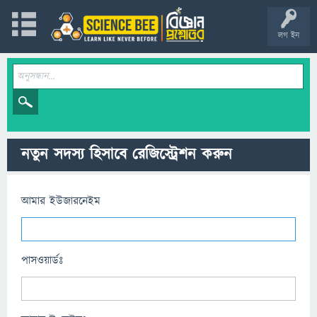
লগ ইন
নতুন সদস্য হিসাবে রেজিস্ট্রেশন করুন
আমার ইউজারনেইম
পাসওয়ার্ডঃ