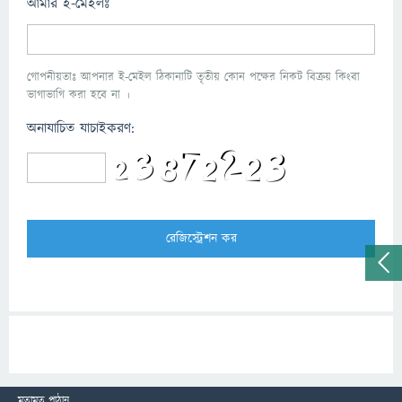
আমার ই-মেইলঃ
গোপনীয়তাঃ আপনার ই-মেইল ঠিকানাটি তৃতীয় কোন পক্ষের নিকট বিক্রয় কিংবা
ভাগাভাগি করা হবে না ।
অনাযাচিত যাচাইকরণ:
মতামত পাঠান