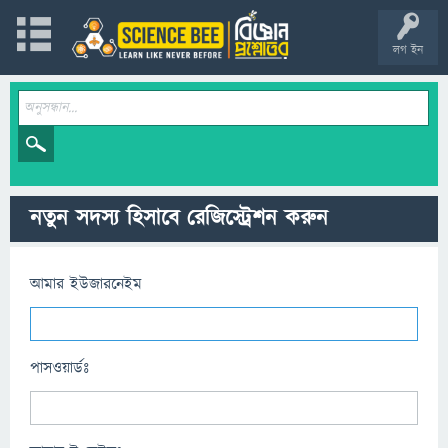
লগ ইন
নতুন সদস্য হিসাবে রেজিস্ট্রেশন করুন
আমার ইউজারনেইম
পাসওয়ার্ডঃ