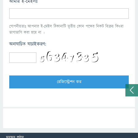
আমার ই-মেইলঃ
গোপনীয়তাঃ আপনার ই-মেইল ঠিকানাটি তৃতীয় কোন পক্ষের নিকট বিক্রয় কিংবা
ভাগাভাগি করা হবে না ।
অনাযাচিত যাচাইকরণ:
মতামত পাঠান