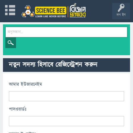
লগ ইন
নতুন সদস্য হিসাবে রেজিস্ট্রেশন করুন
আমার ইউজারনেইম
পাসওয়ার্ডঃ