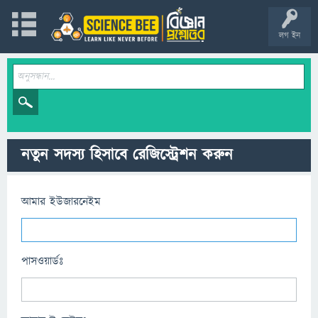
লগ ইন
নতুন সদস্য হিসাবে রেজিস্ট্রেশন করুন
আমার ইউজারনেইম
পাসওয়ার্ডঃ