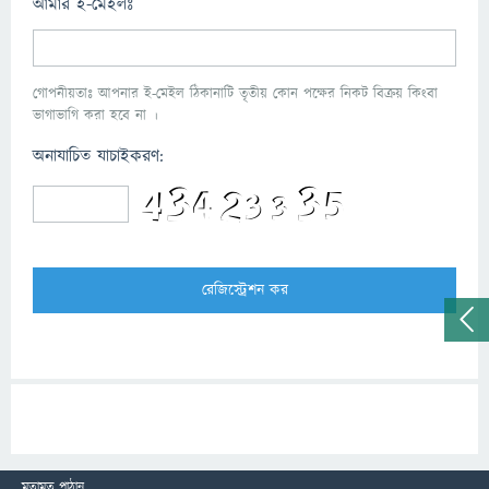
আমার ই-মেইলঃ
গোপনীয়তাঃ আপনার ই-মেইল ঠিকানাটি তৃতীয় কোন পক্ষের নিকট বিক্রয় কিংবা
ভাগাভাগি করা হবে না ।
অনাযাচিত যাচাইকরণ:
মতামত পাঠান