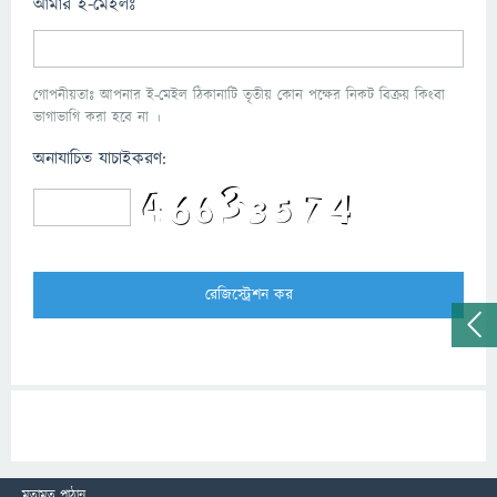
আমার ই-মেইলঃ
গোপনীয়তাঃ আপনার ই-মেইল ঠিকানাটি তৃতীয় কোন পক্ষের নিকট বিক্রয় কিংবা
ভাগাভাগি করা হবে না ।
অনাযাচিত যাচাইকরণ:
মতামত পাঠান