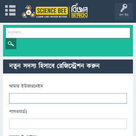
লগ ইন
নতুন সদস্য হিসাবে রেজিস্ট্রেশন করুন
আমার ইউজারনেইম
পাসওয়ার্ডঃ