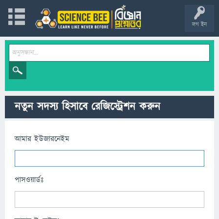
লগ ইন
নতুন সদস্য হিসাবে রেজিস্ট্রেশন করুন
আমার ইউজারনেইম
পাসওয়ার্ডঃ