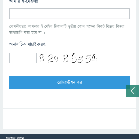
আমার ই-মেইলঃ
গোপনীয়তাঃ আপনার ই-মেইল ঠিকানাটি তৃতীয় কোন পক্ষের নিকট বিক্রয় কিংবা
ভাগাভাগি করা হবে না ।
অনাযাচিত যাচাইকরণ:
মতামত পাঠান