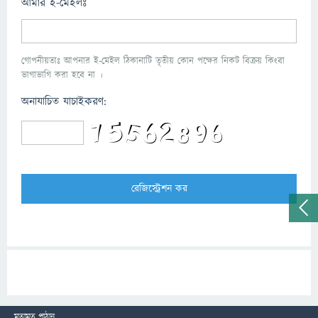
আমার ই-মেইলঃ
গোপনীয়তাঃ আপনার ই-মেইল ঠিকানাটি তৃতীয় কোন পক্ষের নিকট বিক্রয় কিংবা
ভাগাভাগি করা হবে না ।
অনাযাচিত যাচাইকরণ:
মতামত পাঠান