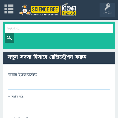
লগ ইন
নতুন সদস্য হিসাবে রেজিস্ট্রেশন করুন
আমার ইউজারনেইম
পাসওয়ার্ডঃ