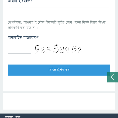
আমার ই-মেইলঃ
গোপনীয়তাঃ আপনার ই-মেইল ঠিকানাটি তৃতীয় কোন পক্ষের নিকট বিক্রয় কিংবা
ভাগাভাগি করা হবে না ।
অনাযাচিত যাচাইকরণ:
মতামত পাঠান