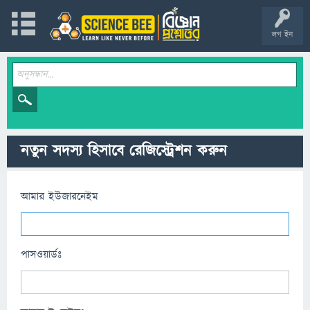
লগ ইন
নতুন সদস্য হিসাবে রেজিস্ট্রেশন করুন
আমার ইউজারনেইম
পাসওয়ার্ডঃ