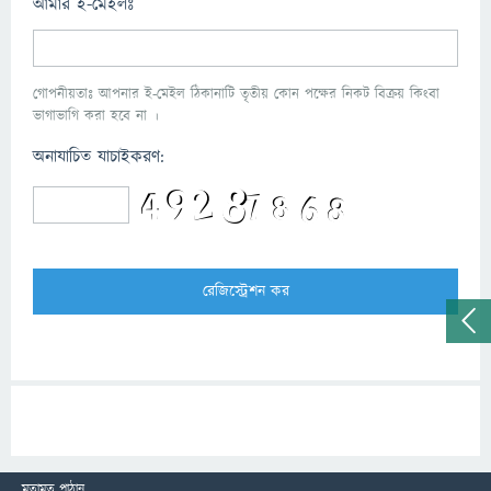
আমার ই-মেইলঃ
গোপনীয়তাঃ আপনার ই-মেইল ঠিকানাটি তৃতীয় কোন পক্ষের নিকট বিক্রয় কিংবা
ভাগাভাগি করা হবে না ।
অনাযাচিত যাচাইকরণ:
মতামত পাঠান