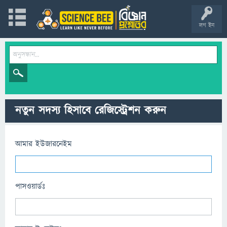
লগ ইন
নতুন সদস্য হিসাবে রেজিস্ট্রেশন করুন
আমার ইউজারনেইম
পাসওয়ার্ডঃ