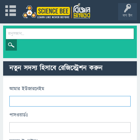
লগ ইন
নতুন সদস্য হিসাবে রেজিস্ট্রেশন করুন
আমার ইউজারনেইম
পাসওয়ার্ডঃ