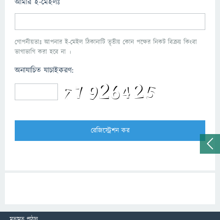
আমার ই-মেইলঃ
গোপনীয়তাঃ আপনার ই-মেইল ঠিকানাটি তৃতীয় কোন পক্ষের নিকট বিক্রয় কিংবা
ভাগাভাগি করা হবে না ।
অনাযাচিত যাচাইকরণ:
মতামত পাঠান