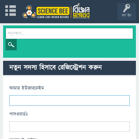
লগ ইন
নতুন সদস্য হিসাবে রেজিস্ট্রেশন করুন
আমার ইউজারনেইম
পাসওয়ার্ডঃ