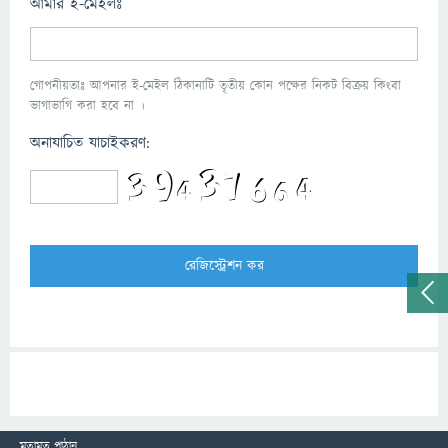
আমার ই-মেইলঃ
গোপনীয়তাঃ আপনার ই-মেইল ঠিকানাটি তৃতীয় কোন পক্ষের নিকট বিক্রয় কিংবা
ভাগাভাগি করা হবে না ।
অনাযাচিত যাচাইকরণ:
মতামত পাঠান