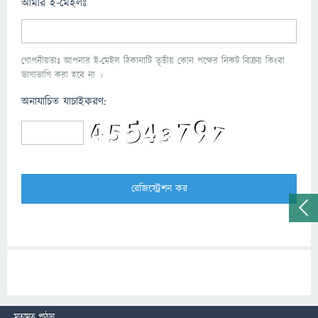
আমার ই-মেইলঃ
গোপনীয়তাঃ আপনার ই-মেইল ঠিকানাটি তৃতীয় কোন পক্ষের নিকট বিক্রয় কিংবা
ভাগাভাগি করা হবে না ।
অনাযাচিত যাচাইকরণ:
মতামত পাঠান