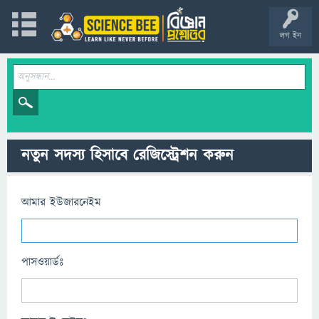
লগ ইন
নতুন সদস্য হিসাবে রেজিস্ট্রেশন করুন
আমার ইউজারনেইম
পাসওয়ার্ডঃ