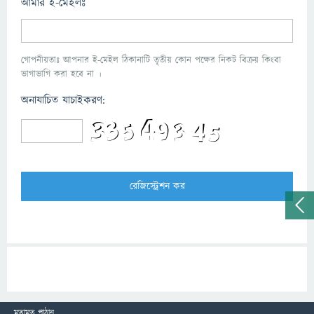
আমার ই-মেইলঃ
গোপনীয়তাঃ আপনার ই-মেইল ঠিকানাটি তৃতীয় কোন পক্ষের নিকট বিক্রয় কিংবা
ভাগাভাগি করা হবে না ।
অনাযাচিত যাচাইকরণ:
মতামত পাঠান