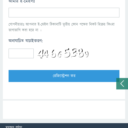
আমার ই-মেইলঃ
গোপনীয়তাঃ আপনার ই-মেইল ঠিকানাটি তৃতীয় কোন পক্ষের নিকট বিক্রয় কিংবা
ভাগাভাগি করা হবে না ।
অনাযাচিত যাচাইকরণ:
মতামত পাঠান