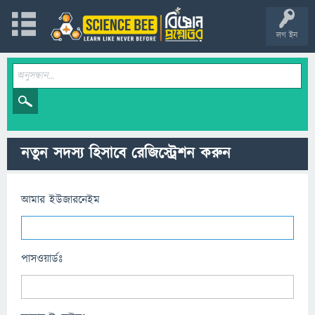
লগ ইন
নতুন সদস্য হিসাবে রেজিস্ট্রেশন করুন
আমার ইউজারনেইম
পাসওয়ার্ডঃ