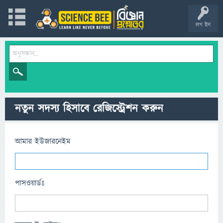
লগ ইন
নতুন সদস্য হিসাবে রেজিস্ট্রেশন করুন
আমার ইউজারনেইম
পাসওয়ার্ডঃ