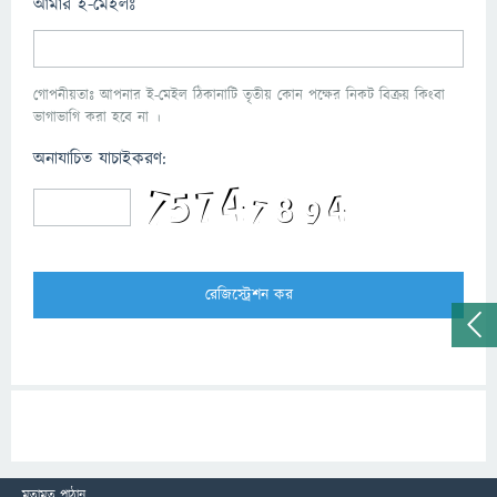
আমার ই-মেইলঃ
গোপনীয়তাঃ আপনার ই-মেইল ঠিকানাটি তৃতীয় কোন পক্ষের নিকট বিক্রয় কিংবা
ভাগাভাগি করা হবে না ।
অনাযাচিত যাচাইকরণ:
মতামত পাঠান