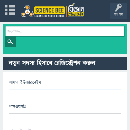
লগ ইন
নতুন সদস্য হিসাবে রেজিস্ট্রেশন করুন
আমার ইউজারনেইম
পাসওয়ার্ডঃ