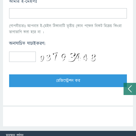
আমার ই-মেইলঃ
গোপনীয়তাঃ আপনার ই-মেইল ঠিকানাটি তৃতীয় কোন পক্ষের নিকট বিক্রয় কিংবা
ভাগাভাগি করা হবে না ।
অনাযাচিত যাচাইকরণ:
মতামত পাঠান