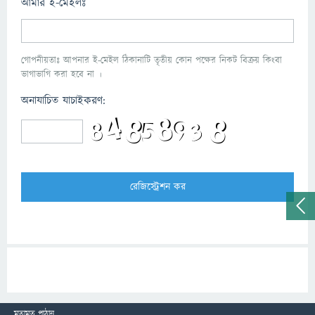
আমার ই-মেইলঃ
গোপনীয়তাঃ আপনার ই-মেইল ঠিকানাটি তৃতীয় কোন পক্ষের নিকট বিক্রয় কিংবা
ভাগাভাগি করা হবে না ।
অনাযাচিত যাচাইকরণ:
মতামত পাঠান