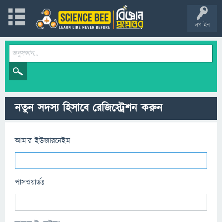
লগ ইন
নতুন সদস্য হিসাবে রেজিস্ট্রেশন করুন
আমার ইউজারনেইম
পাসওয়ার্ডঃ