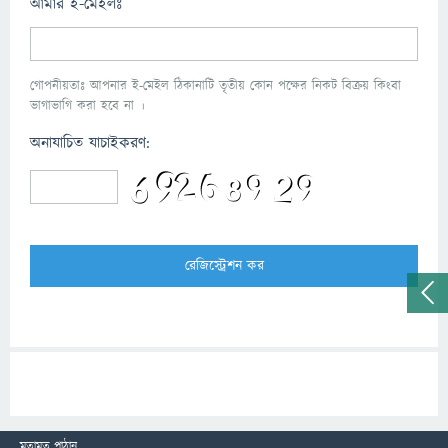
আমার ই-মেইলঃ
গোপনীয়তাঃ আপনার ই-মেইল ঠিকানাটি তৃতীয় কোন পক্ষের নিকট বিক্রয় কিংবা
ভাগাভাগি করা হবে না ।
অনাযাচিত যাচাইকরণ:
মতামত পাঠান