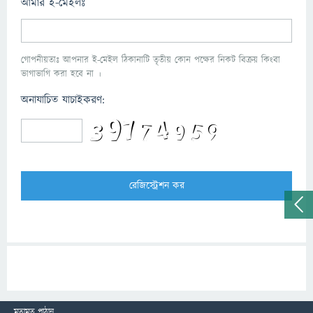
আমার ই-মেইলঃ
গোপনীয়তাঃ আপনার ই-মেইল ঠিকানাটি তৃতীয় কোন পক্ষের নিকট বিক্রয় কিংবা
ভাগাভাগি করা হবে না ।
অনাযাচিত যাচাইকরণ:
মতামত পাঠান