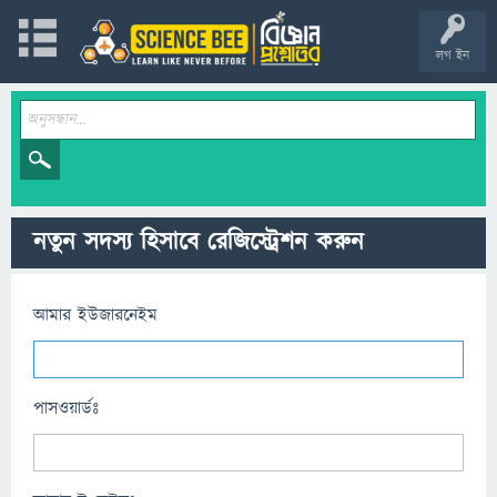
লগ ইন
নতুন সদস্য হিসাবে রেজিস্ট্রেশন করুন
আমার ইউজারনেইম
পাসওয়ার্ডঃ