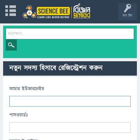
লগ ইন
নতুন সদস্য হিসাবে রেজিস্ট্রেশন করুন
আমার ইউজারনেইম
পাসওয়ার্ডঃ