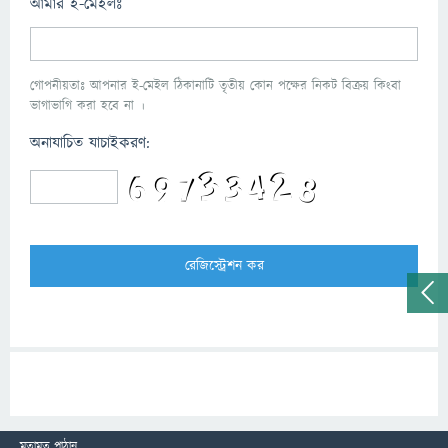
আমার ই-মেইলঃ
গোপনীয়তাঃ আপনার ই-মেইল ঠিকানাটি তৃতীয় কোন পক্ষের নিকট বিক্রয় কিংবা
ভাগাভাগি করা হবে না ।
অনাযাচিত যাচাইকরণ:
মতামত পাঠান