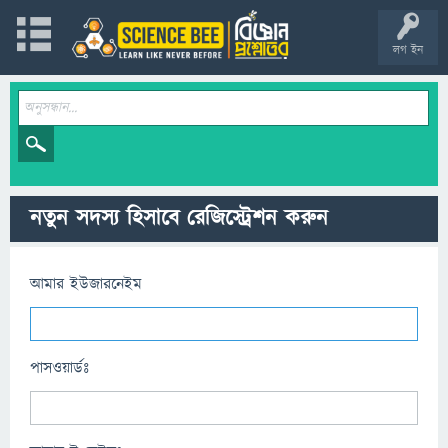
লগ ইন
নতুন সদস্য হিসাবে রেজিস্ট্রেশন করুন
আমার ইউজারনেইম
পাসওয়ার্ডঃ