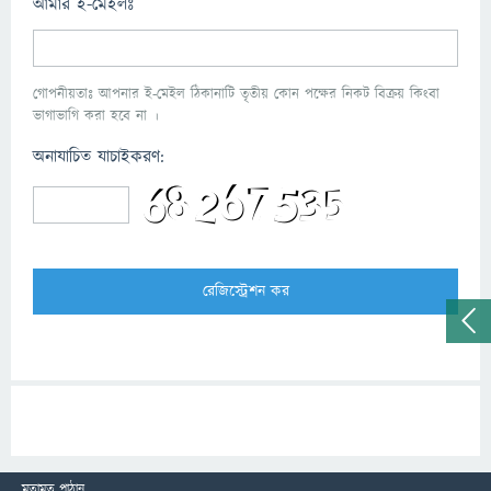
আমার ই-মেইলঃ
গোপনীয়তাঃ আপনার ই-মেইল ঠিকানাটি তৃতীয় কোন পক্ষের নিকট বিক্রয় কিংবা
ভাগাভাগি করা হবে না ।
অনাযাচিত যাচাইকরণ:
মতামত পাঠান