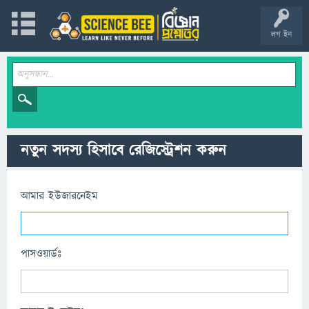
লগ ইন
নতুন সদস্য হিসাবে রেজিস্ট্রেশন করুন
আমার ইউজারনেইম
পাসওয়ার্ডঃ