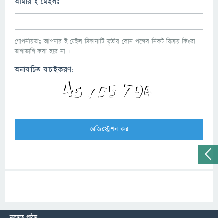
আমার ই-মেইলঃ
গোপনীয়তাঃ আপনার ই-মেইল ঠিকানাটি তৃতীয় কোন পক্ষের নিকট বিক্রয় কিংবা
ভাগাভাগি করা হবে না ।
অনাযাচিত যাচাইকরণ:
মতামত পাঠান