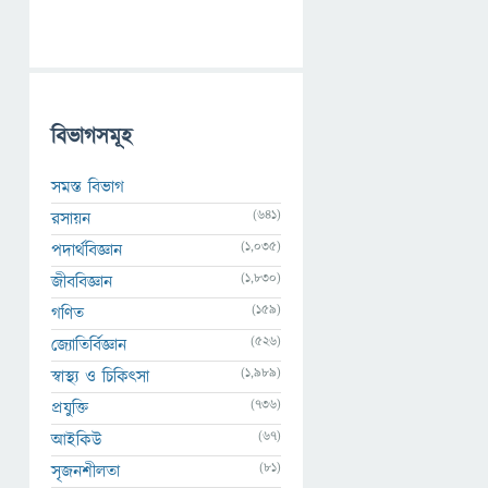
বিভাগসমূহ
সমস্ত বিভাগ
(641)
রসায়ন
(1,035)
পদার্থবিজ্ঞান
(1,830)
জীববিজ্ঞান
(159)
গণিত
(526)
জ্যোতির্বিজ্ঞান
(1,989)
স্বাস্থ্য ও চিকিৎসা
(736)
প্রযুক্তি
(67)
আইকিউ
(81)
সৃজনশীলতা