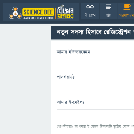
বী হোম
প্রশ্ন
গরমাগরম
নতুন সদস্য হিসাবে রেজিস্ট্রেশন
আমার ইউজারনেইম
পাসওয়ার্ডঃ
আমার ই-মেইলঃ
গোপনীয়তাঃ আপনার ই-মেইল ঠিকানাটি তৃতীয় কোন পক্ষ