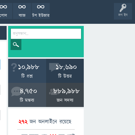
পোল
ব্যাজ
টপ ইউজার
লগ ইন
10,988
18,690
টি প্রশ্ন
টি উত্তর
4,750
889,988
টি মন্তব্য
জন সদস্য
272
জন অনলাইনে রয়েছে