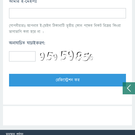
আমার ই-মেইলঃ
গোপনীয়তাঃ আপনার ই-মেইল ঠিকানাটি তৃতীয় কোন পক্ষের নিকট বিক্রয় কিংবা
ভাগাভাগি করা হবে না ।
অনাযাচিত যাচাইকরণ:
মতামত পাঠান