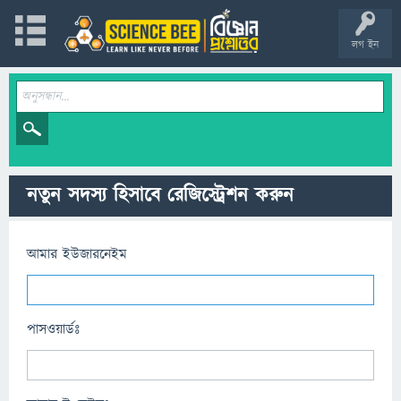
লগ ইন
নতুন সদস্য হিসাবে রেজিস্ট্রেশন করুন
আমার ইউজারনেইম
পাসওয়ার্ডঃ